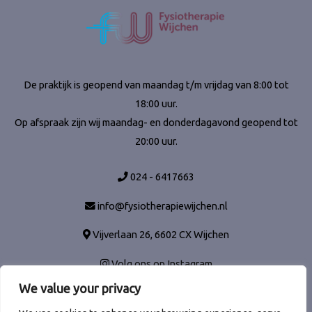
De praktijk is geopend van maandag t/m vrijdag van 8:00 tot
18:00 uur.
Op afspraak zijn wij maandag- en donderdagavond geopend tot
20:00 uur.
024 - 6417663
info@fysiotherapiewijchen.nl
Vijverlaan 26, 6602 CX Wijchen
Volg ons op Instagram
We value your privacy