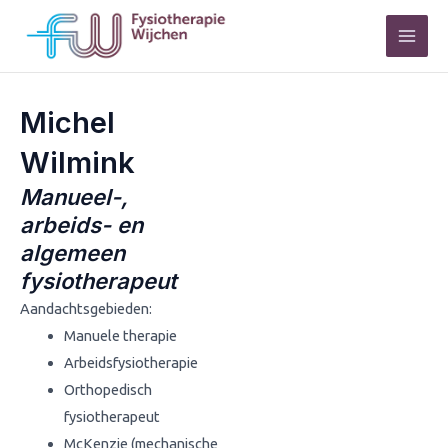
Skip
Mai
to
Men
content
Michel
Wilmink
Manueel-,
arbeids- en
algemeen
fysiotherapeut
Aandachtsgebieden:
Manuele therapie
Arbeidsfysiotherapie
Orthopedisch
fysiotherapeut
McKenzie (mechanische